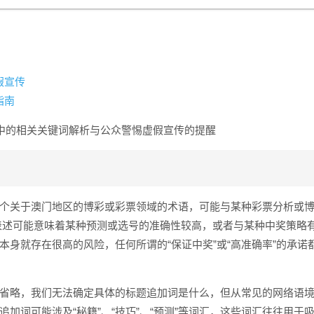
假宣传
指南
0中的相关关键词解析与公众警惕虚假宣传的提醒
个关于澳门地区的博彩或彩票领域的术语，可能与某种彩票分析或
这个表述可能意味着某种预测或选号的准确性较高，或者与某种中奖策略
本身就存在很高的风险，任何所谓的“保证中奖”或“高准确率”的承诺
省略，我们无法确定具体的标题追加词是什么，但从常见的网络语
追加词可能涉及“秘籍”、“技巧”、“预测”等词汇，这些词汇往往用于