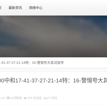
型
最新资讯
网络中心
41-37-27-21-14特：16-警惕夸大其词宣传
中和17-41-37-27-21-14特：16-警惕夸
-13
公司新闻
579 次浏览
0个评论