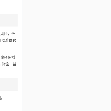
的风险，任
可以准确预
等途径传播
何价值，甚
测。