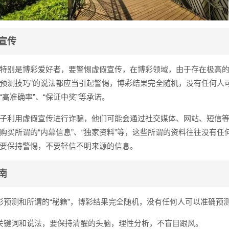
宣传
特别是博彩爱好者，要警惕虚假宣传，在博彩领域，由于存在极高
、“预测技巧”的说法都应当引起警惕，博彩结果完全随机，没有任何人
高准确率”、“保证中奖”等承诺。
子利用虚假宣传进行诈骗，他们可能会通过社交媒体、网站、短信
购买所谓的“内幕信息”、“独家资料”等，这些所谓的资料往往没有任
要保持警惕，不要轻信不明来源的信息。
南
彩预测和所谓的“秘籍”，博彩结果完全随机，没有任何人可以准确预
关键词和说法，要保持清醒的头脑，理性分析，不盲目跟风。