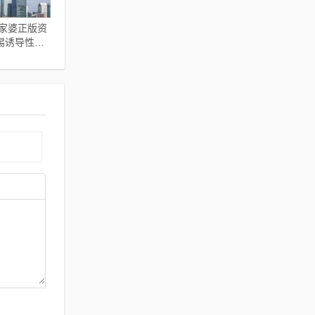
管家婆正版资
惕诱导性陷
9-33-18-26