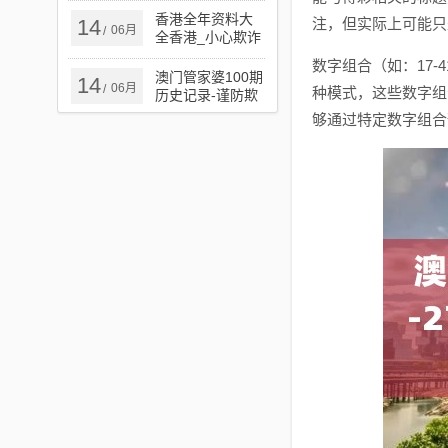
29-6-23-7-39-25
香港全年资料大
14
注，但实际上可能只
06月
/
特：2
全香港_小心欺诈
营销_11-40-18-
数字组合（如：17-4
21-44-14特：38
澳门管家婆100期
14
06月
/
种模式，这些数字组
历史记录-谨防欺
诈的假套路-11-
够通过特定数字组合
40-20-7-44-22
特：31