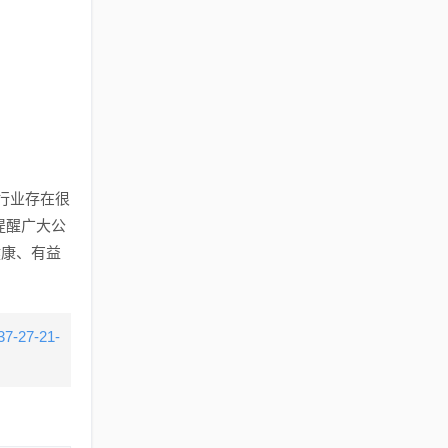
行业存在很
提醒广大公
健康、有益
-27-21-