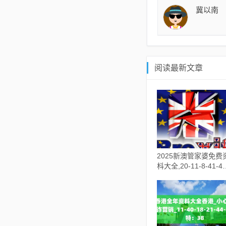
冀以南
阅读最新文章
2025新澳管家婆免费
枓大全,20-11-8-41-41
10特：49-小心误导
风险