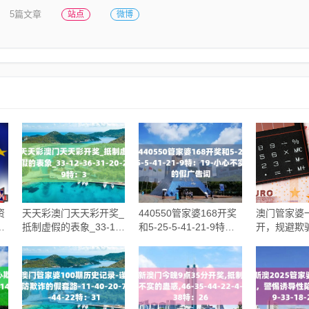
5篇文章
站点
微博
资
天天彩澳门天天彩开奖_
440550管家婆168开奖
澳门管家婆
-
抵制虚假的表象_33-12-
和5-25-5-41-21-9特：
开，规避欺
宣传
36-31-20-29特：3
19-小心不实的假广告词
害，29-6-23
特：2