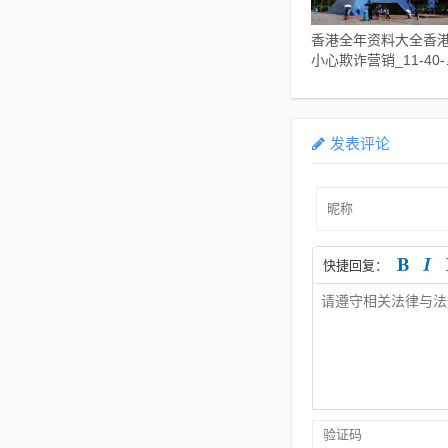
香港全年资料大全香港
小心欺诈营销_11-40-
18-21-44-14特：38
发表评论
快捷回复：